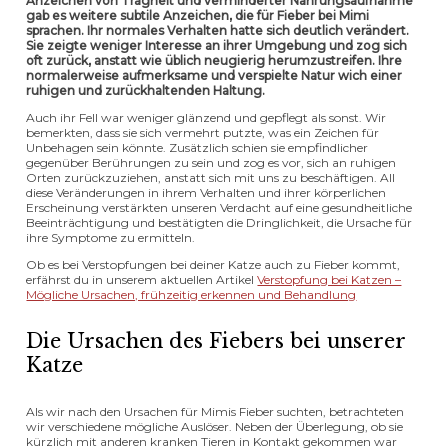
Anzeichen von Trägheit und verminderter Nahrungsaufnahme
gab es weitere subtile Anzeichen, die für Fieber bei Mimi
sprachen. Ihr normales Verhalten hatte sich deutlich verändert.
Sie zeigte weniger Interesse an ihrer Umgebung und zog sich
oft zurück, anstatt wie üblich neugierig herumzustreifen. Ihre
normalerweise aufmerksame und verspielte Natur wich einer
ruhigen und zurückhaltenden Haltung.
Auch ihr Fell war weniger glänzend und gepflegt als sonst. Wir
bemerkten, dass sie sich vermehrt putzte, was ein Zeichen für
Unbehagen sein könnte. Zusätzlich schien sie empfindlicher
gegenüber Berührungen zu sein und zog es vor, sich an ruhigen
Orten zurückzuziehen, anstatt sich mit uns zu beschäftigen. All
diese Veränderungen in ihrem Verhalten und ihrer körperlichen
Erscheinung verstärkten unseren Verdacht auf eine gesundheitliche
Beeinträchtigung und bestätigten die Dringlichkeit, die Ursache für
ihre Symptome zu ermitteln.
Ob es bei Verstopfungen bei deiner Katze auch zu Fieber kommt,
erfährst du in unserem aktuellen Artikel
Verstopfung bei Katzen –
Mögliche Ursachen, frühzeitig erkennen und Behandlung
Die Ursachen des Fiebers bei unserer
Katze
Als wir nach den Ursachen für Mimis Fieber suchten, betrachteten
wir verschiedene mögliche Auslöser. Neben der Überlegung, ob sie
kürzlich mit anderen kranken Tieren in Kontakt gekommen war