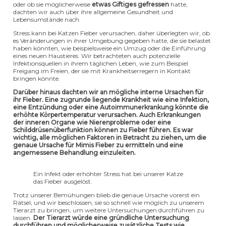
oder ob sie möglicherweise
etwas Giftiges gefressen
hatte,
dachten wir auch über ihre allgemeine Gesundheit und
Lebensumstände nach.
Stress kann bei Katzen Fieber verursachen, daher überlegten wir, ob
es Veränderungen in ihrer Umgebung gegeben hatte, die sie belastet
haben könnten, wie beispielsweise ein Umzug oder die Einführung
eines neuen Haustieres. Wir betrachteten auch potenzielle
Infektionsquellen in ihrem täglichen Leben, wie zum Beispiel
Freigang im Freien, der sie mit Krankheitserregern in Kontakt
bringen könnte.
Darüber hinaus dachten wir an mögliche interne Ursachen für
ihr Fieber. Eine zugrunde liegende Krankheit wie eine Infektion,
eine Entzündung oder eine Autoimmunerkrankung könnte die
erhöhte Körpertemperatur verursachen. Auch Erkrankungen
der inneren Organe wie Nierenprobleme oder eine
Schilddrüsenüberfunktion können zu Fieber führen. Es war
wichtig, alle möglichen Faktoren in Betracht zu ziehen, um die
genaue Ursache für Mimis Fieber zu ermitteln und eine
angemessene Behandlung einzuleiten.
Ein Infekt oder erhöhter Stress hat bei unserer Katze
das Fieber ausgelöst.
Trotz unserer Bemühungen blieb die genaue Ursache vorerst ein
Rätsel, und wir beschlossen, sie so schnell wie möglich zu unserem
Tierarzt zu bringen, um weitere Untersuchungen durchführen zu
lassen.
Der Tierarzt würde eine gründliche Untersuchung
durchführen und möglicherweise zusätzliche Tests wie