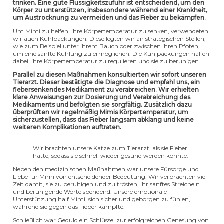
trinken. Eine gute Flüssigkeitszufuhr ist entscheidend, um den
Körper zu unterstützen, insbesondere während einer Krankheit,
um Austrocknung zu vermeiden und das Fieber zu bekämpfen.
Um Mimi zu helfen, ihre Körpertemperatur zu senken, verwendeten
wir auch Kühlpackungen. Diese legten wir an strategischen Stellen,
wie zum Beispiel unter ihrem Bauch oder zwischen ihren Pfoten,
um eine sanfte Kühlung zu ermöglichen. Die Kühlpackungen halfen
dabei, ihre Körpertemperatur zu regulieren und sie zu beruhigen.
Parallel zu diesen Maßnahmen konsultierten wir sofort unseren
Tierarzt. Dieser bestätigte die Diagnose und empfahl uns, ein
fiebersenkendes Medikament zu verabreichen. Wir erhielten
klare Anweisungen zur Dosierung und Verabreichung des
Medikaments und befolgten sie sorgfältig. Zusätzlich dazu
überprüften wir regelmäßig Mimis Körpertemperatur, um
sicherzustellen, dass das Fieber langsam abklang und keine
weiteren Komplikationen auftraten.
Wir brachten unsere Katze zum Tierarzt, als sie Fieber
hatte, sodass sie schnell wieder gesund werden konnte.
Neben den medizinischen Maßnahmen war unsere Fürsorge und
Liebe für Mimi von entscheidender Bedeutung. Wir verbrachten viel
Zeit damit, sie zu beruhigen und zu trösten, ihr sanftes Streicheln
und beruhigende Worte spendend. Unsere emotionale
Unterstützung half Mimi, sich sicher und geborgen zu fühlen,
während sie gegen das Fieber kämpfte.
Schließlich war Geduld ein Schlüssel zur erfolgreichen Genesung von