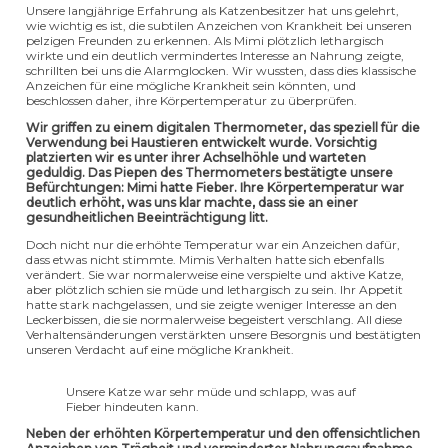
Unsere langjährige Erfahrung als Katzenbesitzer hat uns gelehrt,
wie wichtig es ist, die subtilen Anzeichen von Krankheit bei unseren
pelzigen Freunden zu erkennen. Als Mimi plötzlich lethargisch
wirkte und ein deutlich vermindertes Interesse an Nahrung zeigte,
schrillten bei uns die Alarmglocken. Wir wussten, dass dies klassische
Anzeichen für eine mögliche Krankheit sein könnten, und
beschlossen daher, ihre Körpertemperatur zu überprüfen.
Wir griffen zu einem digitalen Thermometer, das speziell für die
Verwendung bei Haustieren entwickelt wurde. Vorsichtig
platzierten wir es unter ihrer Achselhöhle und warteten
geduldig. Das Piepen des Thermometers bestätigte unsere
Befürchtungen: Mimi hatte Fieber. Ihre Körpertemperatur war
deutlich erhöht, was uns klar machte, dass sie an einer
gesundheitlichen Beeinträchtigung litt.
Doch nicht nur die erhöhte Temperatur war ein Anzeichen dafür,
dass etwas nicht stimmte. Mimis Verhalten hatte sich ebenfalls
verändert. Sie war normalerweise eine verspielte und aktive Katze,
aber plötzlich schien sie müde und lethargisch zu sein. Ihr Appetit
hatte stark nachgelassen, und sie zeigte weniger Interesse an den
Leckerbissen, die sie normalerweise begeistert verschlang. All diese
Verhaltensänderungen verstärkten unsere Besorgnis und bestätigten
unseren Verdacht auf eine mögliche Krankheit.
Unsere Katze war sehr müde und schlapp, was auf
Fieber hindeuten kann.
Neben der erhöhten Körpertemperatur und den offensichtlichen