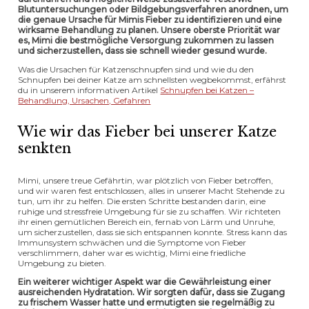
Blutuntersuchungen oder Bildgebungsverfahren anordnen, um
die genaue Ursache für Mimis Fieber zu identifizieren und eine
wirksame Behandlung zu planen. Unsere oberste Priorität war
es, Mimi die bestmögliche Versorgung zukommen zu lassen
und sicherzustellen, dass sie schnell wieder gesund wurde.
Was die Ursachen für Katzenschnupfen sind und wie du den
Schnupfen bei deiner Katze am schnellsten wegbekommst, erfährst
du in unserem informativen Artikel
Schnupfen bei Katzen –
Behandlung, Ursachen, Gefahren
Wie wir das Fieber bei unserer Katze
senkten
Mimi, unsere treue Gefährtin, war plötzlich von Fieber betroffen,
und wir waren fest entschlossen, alles in unserer Macht Stehende zu
tun, um ihr zu helfen. Die ersten Schritte bestanden darin, eine
ruhige und stressfreie Umgebung für sie zu schaffen. Wir richteten
ihr einen gemütlichen Bereich ein, fernab von Lärm und Unruhe,
um sicherzustellen, dass sie sich entspannen konnte. Stress kann das
Immunsystem schwächen und die Symptome von Fieber
verschlimmern, daher war es wichtig, Mimi eine friedliche
Umgebung zu bieten.
Ein weiterer wichtiger Aspekt war die Gewährleistung einer
ausreichenden Hydratation. Wir sorgten dafür, dass sie Zugang
zu frischem Wasser hatte und ermutigten sie regelmäßig zu