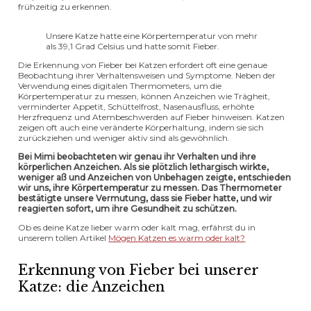
frühzeitig zu erkennen.
Unsere Katze hatte eine Körpertemperatur von mehr
als 39,1 Grad Celsius und hatte somit Fieber.
Die Erkennung von Fieber bei Katzen erfordert oft eine genaue
Beobachtung ihrer Verhaltensweisen und Symptome. Neben der
Verwendung eines digitalen Thermometers, um die
Körpertemperatur zu messen, können Anzeichen wie Trägheit,
verminderter Appetit, Schüttelfrost, Nasenausfluss, erhöhte
Herzfrequenz und Atembeschwerden auf Fieber hinweisen. Katzen
zeigen oft auch eine veränderte Körperhaltung, indem sie sich
zurückziehen und weniger aktiv sind als gewöhnlich.
Bei Mimi beobachteten wir genau ihr Verhalten und ihre
körperlichen Anzeichen. Als sie plötzlich lethargisch wirkte,
weniger aß und Anzeichen von Unbehagen zeigte, entschieden
wir uns, ihre Körpertemperatur zu messen. Das Thermometer
bestätigte unsere Vermutung, dass sie Fieber hatte, und wir
reagierten sofort, um ihre Gesundheit zu schützen.
Ob es deine Katze lieber warm oder kalt mag, erfährst du in
unserem tollen Artikel
Mögen Katzen es warm oder kalt?
Erkennung von Fieber bei unserer
Katze: die Anzeichen