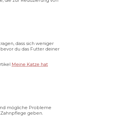
ze, die zur Reduzierung von
tragen, dass sich weniger
 bevor du das Futter deiner
rtikel
Meine Katze hat
 und mögliche Probleme
ur Zahnpflege geben.