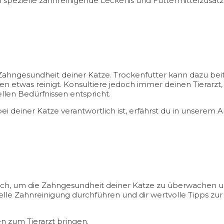
h spezielle zahnreinigende Leckerlis und Futtermittelzusät
e Zahngesundheit deiner Katze. Trockenfutter kann dazu bei
n etwas reinigt. Konsultiere jedoch immer deinen Tierarzt,
ellen Bedürfnissen entspricht.
deiner Katze verantwortlich ist, erfährst du in unserem A
slich, um die Zahngesundheit deiner Katze zu überwachen
onelle Zahnreinigung durchführen und dir wertvolle Tipps z
n zum Tierarzt bringen.