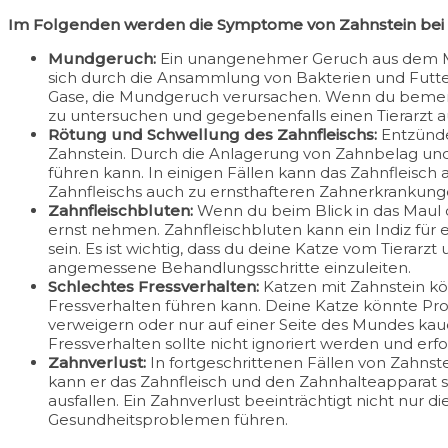
Im Folgenden werden die Symptome von Zahnstein bei K
Mundgeruch:
Ein unangenehmer Geruch aus dem Maul
sich durch die Ansammlung von Bakterien und Futter
Gase, die Mundgeruch verursachen. Wenn du bemerks
zu untersuchen und gegebenenfalls einen Tierarzt 
Rötung und Schwellung des Zahnfleischs:
Entzündet
Zahnstein. Durch die Anlagerung von Zahnbelag und
führen kann. In einigen Fällen kann das Zahnfleisch
Zahnfleischs auch zu ernsthafteren Zahnerkrankungen
Zahnfleischbluten:
Wenn du beim Blick in das Maul d
ernst nehmen. Zahnfleischbluten kann ein Indiz fü
sein. Es ist wichtig, dass du deine Katze vom Tierar
angemessene Behandlungsschritte einzuleiten.
Schlechtes Fressverhalten:
Katzen mit Zahnstein k
Fressverhalten führen kann. Deine Katze könnte Pro
verweigern oder nur auf einer Seite des Mundes ka
Fressverhalten sollte nicht ignoriert werden und er
Zahnverlust:
In fortgeschrittenen Fällen von Zahnst
kann er das Zahnfleisch und den Zahnhalteapparat s
ausfallen. Ein Zahnverlust beeinträchtigt nicht nur 
Gesundheitsproblemen führen.