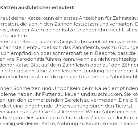
atzen ausführlicher erläutert:
 deiner Katze kann ein erstes Anzeichen für Zahnstein se
resten, die sich in den Zähnen festsetzen und verhärten. 
t, dass der Atem deiner Katze unangenehm riecht, ist es
aufzusuchen.
es Zahnfleisch, auch als Gingivitis bekannt, ist ein weiter
 Zahnstein entzündet sich das Zahnfleisch, was zu Rötun
 auch empfindlich oder schmerzhaft sein. Beachte, dass di
 wie Parodontitis führen kann, wenn sie nicht rechtzeitig 
einer Katze Blut auf dem Zahnfleisch oder auf den Zähnen 
r eine fortgeschrittene Zahnfleischentzündung oder ande
zt untersuchen lässt, um die genaue Ursache des Zahnfleisch
önnen Schmerzen und Unwohlsein beim Kauen empfinden,
bleme haben, ihr Futter zu kauen und zu schlucken. Sie k
uen, um den schmerzenden Bereich zu vermeiden. Eine plö
fordert eine eingehende Untersuchung durch den Tierarzt.
ein kann es zu Zahnverlust kommen. Wenn Zahnstein nicht r
chädigen. Dies kann dazu führen, dass Zähne sich lockern 
die Fähigkeit deiner Katze, Nahrung zu kauen, sondern kann