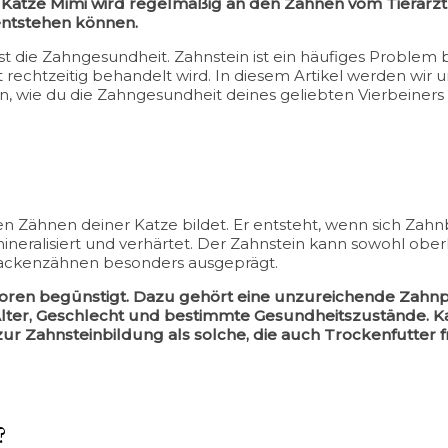
Katze Mimi wird regelmäßig an den Zähnen vom Tierarzt ko
entstehen können.
t die Zahngesundheit. Zahnstein ist ein häufiges Problem 
rechtzeitig behandelt wird. In diesem Artikel werden wir
, wie du die Zahngesundheit deines geliebten Vierbeiners 
 den Zähnen deiner Katze bildet. Er entsteht, wenn sich Zahn
neralisiert und verhärtet. Der Zahnstein kann sowohl ober
 Backenzähnen besonders ausgeprägt.
oren begünstigt. Dazu gehört eine unzureichende Zahnpf
er, Geschlecht und bestimmte Gesundheitszustände. Kat
r Zahnsteinbildung als solche, die auch Trockenfutter fr
?