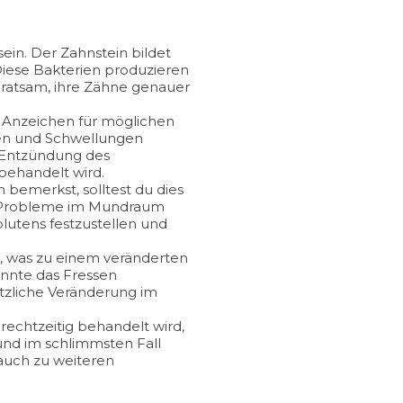
in. Der Zahnstein bildet
Diese Bakterien produzieren
 ratsam, ihre Zähne genauer
es Anzeichen für möglichen
gen und Schwellungen
e Entzündung des
behandelt wird.
bemerkst, solltest du dies
re Probleme im Mundraum
blutens festzustellen und
 was zu einem veränderten
önnte das Fressen
tzliche Veränderung im
echtzeitig behandelt wird,
und im schlimmsten Fall
 auch zu weiteren