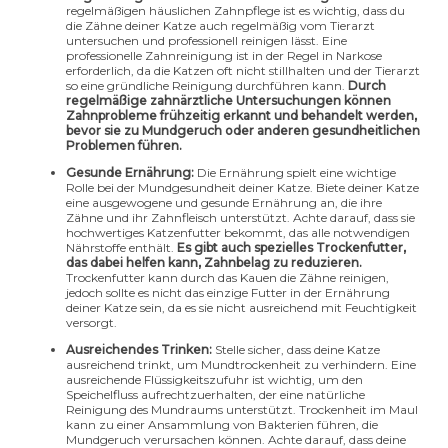
regelmäßigen häuslichen Zahnpflege ist es wichtig, dass du
die Zähne deiner Katze auch regelmäßig vom Tierarzt
untersuchen und professionell reinigen lässt. Eine
professionelle Zahnreinigung ist in der Regel in Narkose
erforderlich, da die Katzen oft nicht stillhalten und der Tierarzt
so eine gründliche Reinigung durchführen kann.
Durch
regelmäßige zahnärztliche Untersuchungen können
Zahnprobleme frühzeitig erkannt und behandelt werden,
bevor sie zu Mundgeruch oder anderen gesundheitlichen
Problemen führen.
Gesunde Ernährung:
Die Ernährung spielt eine wichtige
Rolle bei der Mundgesundheit deiner Katze. Biete deiner Katze
eine ausgewogene und gesunde Ernährung an, die ihre
Zähne und ihr Zahnfleisch unterstützt. Achte darauf, dass sie
hochwertiges Katzenfutter bekommt, das alle notwendigen
Nährstoffe enthält.
Es gibt auch spezielles Trockenfutter,
das dabei helfen kann, Zahnbelag zu reduzieren.
Trockenfutter kann durch das Kauen die Zähne reinigen,
jedoch sollte es nicht das einzige Futter in der Ernährung
deiner Katze sein, da es sie nicht ausreichend mit Feuchtigkeit
versorgt.
Ausreichendes Trinken:
Stelle sicher, dass deine Katze
ausreichend trinkt, um Mundtrockenheit zu verhindern. Eine
ausreichende Flüssigkeitszufuhr ist wichtig, um den
Speichelfluss aufrechtzuerhalten, der eine natürliche
Reinigung des Mundraums unterstützt. Trockenheit im Maul
kann zu einer Ansammlung von Bakterien führen, die
Mundgeruch verursachen können. Achte darauf, dass deine