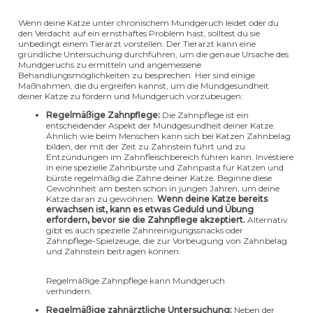
Wenn deine Katze unter chronischem Mundgeruch leidet oder du
den Verdacht auf ein ernsthaftes Problem hast, solltest du sie
unbedingt einem Tierarzt vorstellen. Der Tierarzt kann eine
gründliche Untersuchung durchführen, um die genaue Ursache des
Mundgeruchs zu ermitteln und angemessene
Behandlungsmöglichkeiten zu besprechen. Hier sind einige
Maßnahmen, die du ergreifen kannst, um die Mundgesundheit
deiner Katze zu fördern und Mundgeruch vorzubeugen:
Regelmäßige Zahnpflege:
Die Zahnpflege ist ein
entscheidender Aspekt der Mundgesundheit deiner Katze.
Ähnlich wie beim Menschen kann sich bei Katzen Zahnbelag
bilden, der mit der Zeit zu Zahnstein führt und zu
Entzündungen im Zahnfleischbereich führen kann. Investiere
in eine spezielle Zahnbürste und Zahnpasta für Katzen und
bürste regelmäßig die Zähne deiner Katze. Beginne diese
Gewohnheit am besten schon in jungen Jahren, um deine
Katze daran zu gewöhnen.
Wenn deine Katze bereits
erwachsen ist, kann es etwas Geduld und Übung
erfordern, bevor sie die Zahnpflege akzeptiert.
Alternativ
gibt es auch spezielle Zahnreinigungssnacks oder
Zahnpflege-Spielzeuge, die zur Vorbeugung von Zahnbelag
und Zahnstein beitragen können.
Regelmäßige Zahnpflege kann Mundgeruch
verhindern.
Regelmäßige zahnärztliche Untersuchung:
Neben der