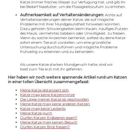
Katze immer frisches Wasser zur Verfügung hat, und gib ihr
bei Bedarf Nassfutter, um die Flüssigkeitszufuhr zu erhöhen.
Aufmerksamkeit auf Verhaltensänderungen:
Achte auf
Verhaltensänderungen deiner Katze, die auf mögliche
Probleme mit ihrer Mundgesundheit hinweisen könnten.
Dazu gehören Schwierigkeiten beim Kauen, häufiges Putzen
des Mauls, vermehrtes Sabbern oder Unwilligkeit, zu fressen.
Wenn du solche Anzeichen bemerkst, solltest du deine Katze
sofort einem Tierarzt vorstellen, um eine gründliche
Untersuchung durchzuführen und mögliche Probleme
frühzeitig zu erkennen und zu behandeln.
Als unsere Katze starken Mundgeruch hatte, sind wir
bald zum Tierarzt mit ihr gefahren.
Hier haben wir noch weitere spannende Artikel rund um Katzen
in einer tollen Übersicht zusammengefasst:
Meine Katze distanziert sich
Katze mag keine Katzenminze
Die Lippe meiner Katze ist geschwollen
Meine Katze mag keine anderen Katzen
Katze mag keine Leckerlis
Meine Katze gurrt
Dürfen Katzen Erdbeeren essen?
Meine Katze mag keinen Besuch
Dürfen Katzen Brot fressen?