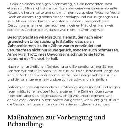
Es war an einem sonnigen Nachmittag, als wir bemerkten, dass
etwas mit Mira nicht stimmte. Normalerweise war sie eine lebhafte
Katze, die herumtollte und uns mit ihrem verspielten Wesen erfreute.
Doch an diesem Tag schien sie eher schlapp und zurückgezogen zu
sein. Als wir näher kamen, konnten wir einen unangenehmen
Geruch wahrnehmen, der aus ihrem kleinen Mäulchen kam – ein
deutliches Zeichen dafür, dass etwas nicht in Ordnung war.
Besorgt brachten wir Mira zum Tierarzt, der nach einer
gründlichen Untersuchung feststellte, dass sie an
Zahnproblemen litt. Ihre Zähne waren entzündet und
verursachten nicht nur Mundgeruch, sondern auch Schmerzen.
Arme Mira! Trotz ihres Unwohlseins schnurrte sie tapfer,
während der Tierarzt ihr half.
Nach einer gründlichen Reinigung und Behandlung ihrer Zähne
kehrten wir mit Mira nach Hause zurück. Es dauerte nicht lange, bis
sich ihr Verhalten wieder normalisierte. Ihre Energie kehrte zurück
und der unangenehme Mundgeruch verschwand allmählich.
Seitdem achten wir besonders auf Miras Zahngesundheit und sorgen
regelmäßig für eine gute Mundhygiene. Ihre Zähne mögen zwar
klein sein, aber sie sind genauso wichtig wie unsere eigenen. Und
dank dieser kleinen Episode haben wir gelernt, wie wichtig es ist, auf
die Gesundheit unserer pelzigen Familienmitglieder zu achten.
Maßnahmen zur Vorbeugung und
Behandlung: