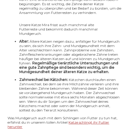
begünstigen. Es ist wichtig, die Zähne deiner Katze
regelmäßig zu überprüfen und bei Bedarf zu bürsten, um die
Ansammlung von Futterresten zu verhindern.
Unsere Katze Mira frisst auch manchmal alte
Futterreste und bekommt dadurch manchmal
Mundgeruch.
Alter:
Ältere Katzen neigen dazu, anfälliger für Mundgeruch
zu sein, da sich ihre Zahn- und Mundgesundheit mit dem
Alter verschlechtern kann. Zahnprobleme wie Zahnstein,
Zahnfleischerkrankungen oder abgebrochene Zähne treten
häufiger bei älteren Katzen auf und können zu Mundgeruch
führen.
Regelmäßige tierärztliche Untersuchungen und
eine gute Zahnpflege sind besonders wichtig, um die
Mundgesundheit deiner älteren Katze zu erhalten.
Zahnwechsel bei Kätzchen:
Kätzchen durchlaufen einen
Zahnwechsel, bei dem sie ihre Milchzähne verlieren und ihre
bleibenden Zähne bekommen. Während dieser Zeit können
sie vorübergehend Mundgeruch haben. Der Zahnwechsel
sollte normalerweise mit etwa sechs Monaten abgeschlossen
sein. Wenn du dir Sorgen um den Zahnwechsel deines
Kätzchens machst oder wenn der Mundgeruch anhält,
solltest du den Tierarzt konsultieren.
Was Mundgeruch auch mit dem Schlingen von Futter zu tun hat,
erfährst du in unserem tollen Artikel
Katze schlingt ihr Futter
herunter