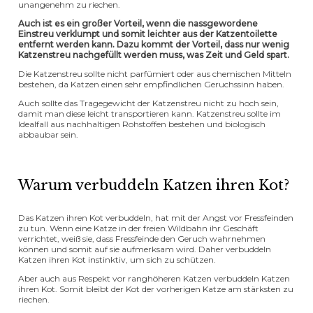
unangenehm zu riechen.
Auch ist es ein großer Vorteil, wenn die nassgewordene
Einstreu verklumpt und somit leichter aus der Katzentoilette
entfernt werden kann. Dazu kommt der Vorteil, dass nur wenig
Katzenstreu nachgefüllt werden muss, was Zeit und Geld spart.
Die Katzenstreu sollte nicht parfümiert oder aus chemischen Mitteln
bestehen, da Katzen einen sehr empfindlichen Geruchssinn haben.
Auch sollte das Tragegewicht der Katzenstreu nicht zu hoch sein,
damit man diese leicht transportieren kann. Katzenstreu sollte im
Idealfall aus nachhaltigen Rohstoffen bestehen und biologisch
abbaubar sein.
Warum verbuddeln Katzen ihren Kot?
Das Katzen ihren Kot verbuddeln, hat mit der Angst vor Fressfeinden
zu tun. Wenn eine Katze in der freien Wildbahn ihr Geschäft
verrichtet, weiß sie, dass Fressfeinde den Geruch wahrnehmen
können und somit auf sie aufmerksam wird. Daher verbuddeln
Katzen ihren Kot instinktiv, um sich zu schützen.
Aber auch aus Respekt vor ranghöheren Katzen verbuddeln Katzen
ihren Kot. Somit bleibt der Kot der vorherigen Katze am stärksten zu
riechen.