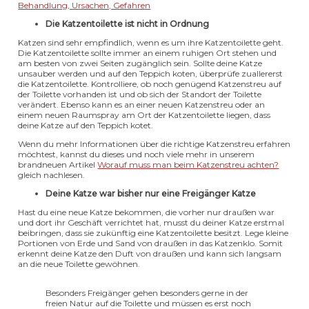
Behandlung, Ursachen, Gefahren
Die Katzentoilette ist nicht in Ordnung
Katzen sind sehr empfindlich, wenn es um ihre Katzentoilette geht.
Die Katzentoilette sollte immer an einem ruhigen Ort stehen und
am besten von zwei Seiten zugänglich sein. Sollte deine Katze
unsauber werden und auf den Teppich koten, überprüfe zuallererst
die Katzentoilette. Kontrolliere, ob noch genügend Katzenstreu auf
der Toilette vorhanden ist und ob sich der Standort der Toilette
verändert. Ebenso kann es an einer neuen Katzenstreu oder an
einem neuen Raumspray am Ort der Katzentoilette liegen, dass
deine Katze auf den Teppich kotet.
Wenn du mehr Informationen über die richtige Katzenstreu erfahren
möchtest, kannst du dieses und noch viele mehr in unserem
brandneuen Artikel
Worauf muss man beim Katzenstreu achten?
gleich nachlesen.
Deine Katze war bisher nur eine Freigänger Katze
Hast du eine neue Katze bekommen, die vorher nur draußen war
und dort ihr Geschäft verrichtet hat, musst du deiner Katze erstmal
beibringen, dass sie zukünftig eine Katzentoilette besitzt. Lege kleine
Portionen von Erde und Sand von draußen in das Katzenklo. Somit
erkennt deine Katze den Duft von draußen und kann sich langsam
an die neue Toilette gewöhnen.
Besonders Freigänger gehen besonders gerne in der
freien Natur auf die Toilette und müssen es erst noch