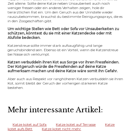
Zeit alleine. Sollte deine Katze neben Unsauberkeit auch noch
weniger fressen oder ein anderes Verhalten zeigen, hole dir
tierärztlichen Rat ein. Um den Geruch aus der Urinstelle wieder
rauszubekommen, brauchst du bestimmte Reinigungssprays, die es
in den Zoogeschäften gibt.
Um wichtige Stellen wie Bett oder Sofa vor Unsauberkeiten zu
schützen, könntest du sie mit einer Katzendecke oder mit
Alufolie bedecken.
Katzenstreue sollte immer stark aufsaugfähig und lange
geruchsbindend sein. Ebenso ist ein Vorteil, wenn die Katzenstreue
bei Nässe sich verklumpt.
Katzen verbuddeln ihren Kot aus Sorge vor ihren Fressfeinden.
Der Kotgeruch würde die Fressfeinden auf deine Katze
aufmerksam machen und deine Katze wäre somit ihn Gefahr.
Aber auch aus Respekt vor ranghöheren Katzen verbuddeln sie ihren
Kot, somit bleibt der Geruch der vorherigen stärkeren Katze
bestehen.
Mehr interessante Artikel:
Katze kotet auf Sofa
Katze kotet auf Terrasse
Katze
kotet aufs Bett
Katze kotet nicht mehr