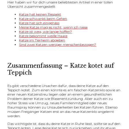
Hier haben wir für dich unsere beliebtesten Artikel in einer tollen
Übersicht zusammengestellt:
Katze hat keinen Respekt
Katze schwankt beim Gehen
Katze hat sich eingenäss
Meine Katze mag es nicht, wenn ich niese
Katze ist weg, wie lange hoffen?
Katze bekommt weiße Haare
Katze im Tierheim abgeben
Sind zwei Katzen weniger menschenbezogen?
Zusammenfassung – Katze kotet auf
Teppich
Es gibt verschiedene Ursachen dafür, dass deine Katze auf den
Teppich kotet. Zum einen könnte es am falschen Katzenklo sowie an
einer neuen Katzenstreu liegen oder an einem gesundheitlichen
Problem deiner Katze wie Blasenentzündung. Aber auch ein zu
hoher Stress wie Umzug, neues Familienmitglied oder neues
Raumspray können zu Unsauberkeiten bei Katzen führen. Ebenso
müssen Freigänger Katzen erst an das neue Katzenklo angelernt
werden.
Das wichtigste ist, dass du deine Katze in Ruhe lässt, sollte sie auf den
Teppich koten. Lasse deine Katze sich zurückziehen und ihr etwas