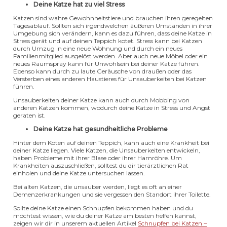
Deine Katze hat zu viel Stress
Katzen sind wahre Gewohnheitstiere und brauchen ihren geregelten
Tagesablauf. Sollten sich irgendwelchen äußeren Umständen in ihrer
Umgebung sich verändern, kann es dazu führen, dass deine Katze in
Stress gerät und auf deinen Teppich kotet. Stress kann bei Katzen
durch Umzug in eine neue Wohnung und durch ein neues
Familienmitglied ausgelöst werden. Aber auch neue Möbel oder ein
neues Raumspray kann für Unwohlsein bei deiner Katze führen.
Ebenso kann durch zu laute Geräusche von draußen oder das
Versterben eines anderen Haustieres für Unsauberkeiten bei Katzen
führen.
Unsauberkeiten deiner Katze kann auch durch Mobbing von
anderen Katzen kommen, wodurch deine Katze in Stress und Angst
geraten ist.
Deine Katze hat gesundheitliche Probleme
Hinter dem Koten auf deinen Teppich, kann auch eine Krankheit bei
deiner Katze liegen. Viele Katzen, die Unsauberkeiten entwickeln,
haben Probleme mit ihrer Blase oder ihrer Harnröhre. Um
Krankheiten auszuschließen, solltest du dir tierärztlichen Rat
einholen und deine Katze untersuchen lassen.
Bei alten Katzen, die unsauber werden, liegt es oft an einer
Demenzerkrankungen und sie vergessen den Standort ihrer Toilette.
Sollte deine Katze einen Schnupfen bekommen haben und du
möchtest wissen, wie du deiner Katze am besten helfen kannst,
zeigen wir dir in unserem aktuellen Artikel
Schnupfen bei Katzen –