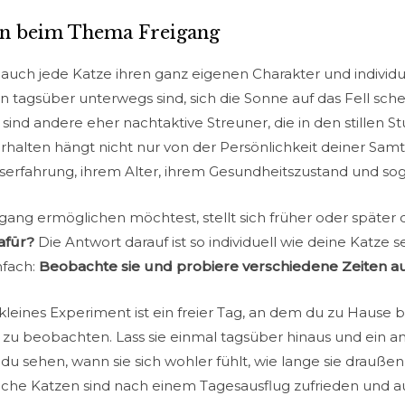
en beim Thema Freigang
auch jede Katze ihren ganz eigenen Charakter und individ
tagsüber unterwegs sind, sich die Sonne auf das Fell sche
nd andere eher nachtaktive Streuner, die in den stillen S
erhalten hängt nicht nur von der Persönlichkeit deiner Sam
serfahrung, ihrem Alter, ihrem Gesundheitszustand und soga
ang ermöglichen möchtest, stellt sich früher oder später 
afür?
Die Antwort darauf ist so individuell wie deine Katze 
nfach:
Beobachte sie und probiere verschiedene Zeiten au
 kleines Experiment ist ein freier Tag, an dem du zu Hause b
 zu beobachten. Lass sie einmal tagsüber hinaus und ein a
u sehen, wann sie sich wohler fühlt, wie lange sie draußen 
anche Katzen sind nach einem Tagesausflug zufrieden und a