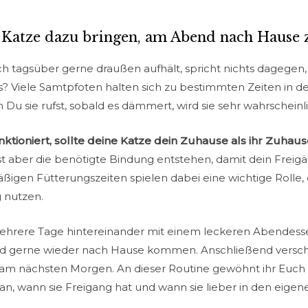
 Katze dazu bringen, am Abend nach Hause
h tagsüber gerne draußen aufhält, spricht nichts dagegen,
as? Viele Samtpfoten halten sich zu bestimmten Zeiten in
Du sie rufst, sobald es dämmert, wird sie sehr wahrschei
ktioniert, sollte deine Katze dein Zuhause als ihr Zuhau
t aber die benötigte Bindung entstehen, damit dein Freigä
gen Fütterungszeiten spielen dabei eine wichtige Rolle, 
 nutzen.
mehrere Tage hintereinander mit einem leckeren Abendess
bend gerne wieder nach Hause kommen. Anschließend versc
r am nächsten Morgen. An dieser Routine gewöhnt ihr Euch r
n, wann sie Freigang hat und wann sie lieber in den eigen