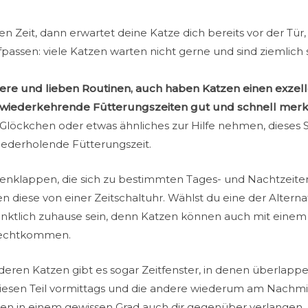
en Zeit, dann erwartet deine Katze dich bereits vor der Tür
ufpassen: viele Katzen warten nicht gerne und sind ziemlich
ere und lieben Routinen, auch haben Katzen einen exzell
 wiederkehrende Fütterungszeiten gut und schnell merk
 Glöckchen oder etwas ähnliches zur Hilfe nehmen, dieses 
wiederholende Fütterungszeit.
zenklappen, die sich zu bestimmten Tages- und Nachtzeite
n diese von einer Zeitschaltuhr. Wählst du eine der Altern
ünktlich zuhause sein, denn Katzen können auch mit eine
urechtkommen.
eren Katzen gibt es sogar Zeitfenster, in denen überlapp
diesen Teil vormittags und die andere wiederum am Nachm
lten in einem gewissen Grad auch dir gegenüber verlangen.