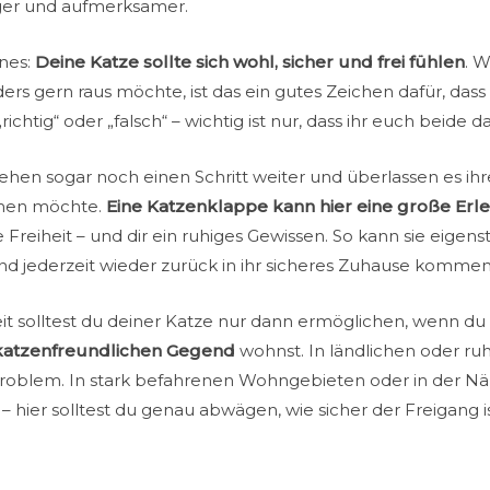
ger und aufmerksamer.
ines:
Deine Katze sollte sich wohl, sicher und frei fühlen
. W
s gern raus möchte, ist das ein gutes Zeichen dafür, dass
richtig“ oder „falsch“ – wichtig ist nur, dass ihr euch beide d
ehen sogar noch einen Schritt weiter und überlassen es ihr
mmen möchte.
Eine Katzenklappe kann hier eine große Erle
Freiheit – und dir ein ruhiges Gewissen. So kann sie eigens
d jederzeit wieder zurück in ihr sicheres Zuhause kommen
eit solltest du deiner Katze nur dann ermöglichen, wenn du 
katzenfreundlichen Gegend
wohnst. In ländlichen oder ruh
roblem. In stark befahrenen Wohngebieten oder in der Nähe
hier solltest du genau abwägen, wie sicher der Freigang is